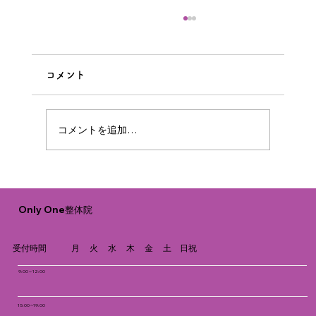
コメント
コメントを追加…
骨盤の歪みと不妊の関係とは？原因や整
Only One整体院
体でのサポートについて
受付時間
月 火 水 木 金 土 日祝
9:00 ~ 12:00
15:00 ~19:00